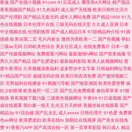
夜做
国产在线小视频
91com
91豆花成人
哪里有A片网址
精产国品
香蕉视频国产精品
91九色福利
成人国产无线视
欧美日韩性生活片
国产伦理剧
国产精品无套无码
成年人网站免费
国产精品1000
91九
色在线视频
日本伦理片在线
三级无码在线天堂
久久成人亚洲
日本
中文视频在线
伦理剧推荐
国产成人精品日本
97甜桃品种介绍
91插
插插
欧美SE第二页
毛片内射女
激情另类欧美一二
国产色视频
孕妇
三级av无码
日韩欧美色综合
美女社区成人
在线免费看片
日本一级
国产传媒视频网站
免费观看污网站
最新激情h网站
国产喷浆抽搐
宅
男久久国产精品
国产乱肥老妇
最新福利影院
欧美人妖视频网站
窝
窝午夜理论
久草视频深夜福利
波多野步中文字幕
日韩福利网址导航
91精品国产社区
超碰无码在线
欧美日韩高清免费
国产激情视频三
区
宅男福利在线播放
91视频污导航
国产啪亚洲国
欧美性爱密臀
疯
狂少妇喷潮
欧美肏屄一区二区
国产乱伦免费观看
偷拍草草草
97狠
狠插
香蕉视频下载污版
三级黄色视频网址
午夜99
91日逼视频
国产
成在线观看
萌白酱一线天
乱伦五月天婷婷
美腿丝袜在线观看
国产
精品3p
91综合碰
国产乱女乱
成人xxxxx
日韩伦理片
91色爱
免费黄
色av网址
欧美肥老妇
欧美在线tv
加勒比在线视屏
国产美女在线免
费
91香蕉污APP
国产高清自拍一区
第一页草草影院
韩日成人
精品