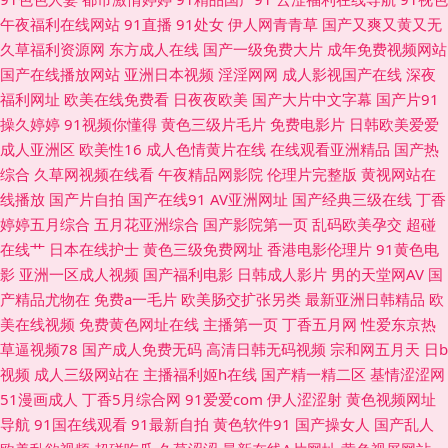
午夜福利在线网站
91直播
91处女
伊人网青青草
国产又爽又黄又无
每日更新 av高清不卡 大香蕉伊人婷婷 后入黑丝老阿姨 免费看片操 日韩欧美
久草福利资源网
东方成人在线
国产一级免费大片
成年免费视频网站
国产在线播放网站
亚洲日本视频
淫淫网网
成人影视国产在线
深夜
国产精品 丁香五月在线综合 麻豆爱豆村映画 日韩色图导航 性爱超碰 91后入
福利网址
欧美在线免费看
日夜夜欧美
国产大片中文字幕
国产片91
操久婷婷
91视频你懂得
黄色三级片毛片
免费电影片
日韩欧美爱爱
视频 ts伪娘xxx 高清午夜私人男女 精品国产欧美日韩 欧美日本另类 91视频
成人亚洲区
欧美性16
成人色情黄片在线
在线观看亚洲精品
国产热
综合
久草网视频在线看
午夜精品网影院
伦理片完整版
黄视网站在
免费网站 成人网站香蕉 九九视频网 青娱乐AV网站 午夜福利13 91福利社红
线播放
国产片自拍
国产在线91
AV亚洲网址
国产经典三级在线
丁香
婷婷五月综合
五月花亚洲综合
国产影院第一页
乱码欧美孕交
超碰
杏 九九豆花社区 AV岛国论坛 老司机av影视 在线肏屄网 香蕉视频网站 91熊
在线艹
日本在线护士
黄色三级免费网址
香港电影伦理片
91黄色电
影
亚洲一区成人视频
国产福利电影
日韩成人影片
男的天堂网AV
国
猫 成人免费观看视频 久草精品在线 日韩肏屄一线天 性爱网日韩av 中文字幕
产精品尤物在
免费a一毛片
欧美肠交扩张另类
最新亚洲日韩精品
欧
美在线视频
免费黄色网址在线
主播第一页
丁香五月网
性爱东京热
电影日本 变态另类先锋 91超碰人人操 久久免费视频21 日韩脚交在线 亚洲性
草逼视频78
国产成人免费无码
高清日韩无码视频
宗和网五月天
日b
视频
成人三级网站在
主播福利姬h在线
国产精一精二区
基情涩涩网
影院 AV免费三级手机 国产色色网 免费看黄网址 日韩色色网站 宅男大香蕉大
51漫画成人
丁香5月综合网
91爱爱com
伊人涩涩射
黄色视频网址
导航
91国在线观看
91最新自拍
黄色软件91
国产操女人
国产乱人
香蕉 探花福利极品 97cao操 国产福利资源 老湿青青草 日本三级网站 亚洲AT