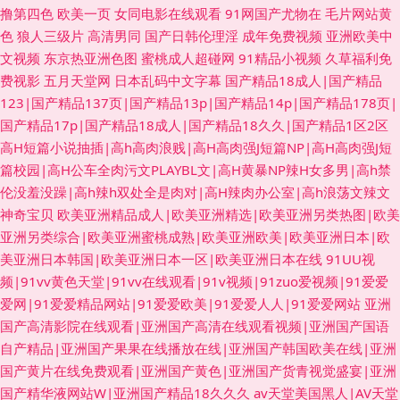
撸第四色
欧美一页
女同电影在线观看
91网国产尤物在
毛片网站黄
色
狼人三级片
高清男同
国产日韩伦理淫
成年免费视频
亚洲欧美中
文视频
东京热亚洲色图
蜜桃成人超碰网
91精品小视频
久草福利免
费视影
五月天堂网
日本乱码中文字幕
国产精品18成人|国产精品
123|国产精品137页|国产精品13p|国产精品14p|国产精品178页|
国产精品17p|国产精品18成人|国产精品18久久|国产精品1区2区
高H短篇小说抽插|高h高肉浪贱|高H高肉强J短篇NP|高H高肉强J短
篇校园|高H公车全肉污文PLAYBL文|高H黄暴NP辣H女多男|高h禁
伦没羞没躁|高h辣h双处全是肉对|高H辣肉办公室|高h浪荡文辣文
神奇宝贝
欧美亚洲精品成人|欧美亚洲精选|欧美亚洲另类热图|欧美
亚洲另类综合|欧美亚洲蜜桃成熟|欧美亚洲欧美|欧美亚洲日本|欧
美亚洲日本韩国|欧美亚洲日本一区|欧美亚洲日本在线
91UU视
频|91vv黄色天堂|91vv在线观看|91v视频|91zuo爱视频|91爱爱
爱网|91爱爱精品网站|91爱爱欧美|91爱爱人人|91爱爱网站
亚洲
国产高清影院在线观看|亚洲国产高清在线观看视频|亚洲国产国语
自产精品|亚洲国产果果在线播放在线|亚洲国产韩国欧美在线|亚洲
国产黄片在线免费观看|亚洲国产黄色|亚洲国产货青视觉盛宴|亚洲
国产精华液网站W|亚洲国产精品18久久久
av天堂美国黑人|AV天堂