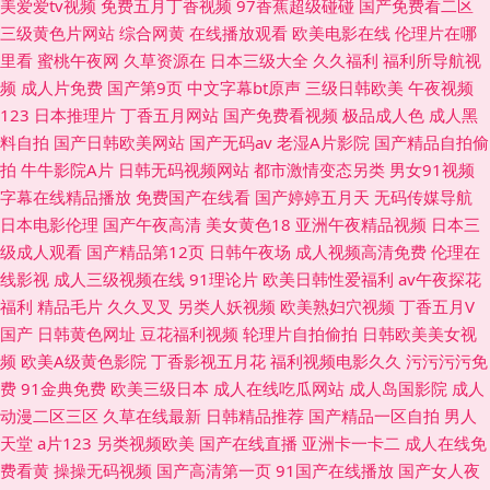
美爱爱tv视频
免费五月丁香视频
97香蕉超级碰碰
国产免费看二区
三级黄色片网站
综合网黄
在线播放观看
欧美电影在线
伦理片在哪
里看
蜜桃午夜网
久草资源在
日本三级大全
久久福利
福利所导航视
频
成人片免费
国产第9页
中文字幕bt原声
三级日韩欧美
午夜视频
123
日本推理片
丁香五月网站
国产免费看视频
极品成人色
成人黑
料自拍
国产日韩欧美网站
国产无码av
老湿A片影院
国产精品自拍偷
拍
牛牛影院A片
日韩无码视频网站
都市激情变态另类
男女91视频
字幕在线精品播放
免费国产在线看
国产婷婷五月天
无码传媒导航
日本电影伦理
国产午夜高清
美女黄色18
亚洲午夜精品视频
日本三
级成人观看
国产精品第12页
日韩午夜场
成人视频高清免费
伦理在
线影视
成人三级视频在线
91理论片
欧美日韩性爱福利
av午夜探花
福利
精品毛片
久久叉叉
另类人妖视频
欧美熟妇穴视频
丁香五月V
国产
日韩黄色网址
豆花福利视频
轮理片自拍偷拍
日韩欧美美女视
频
欧美A级黄色影院
丁香影视五月花
福利视频电影久久
污污污污免
费
91金典免费
欧美三级日本
成人在线吃瓜网站
成人岛国影院
成人
动漫二区三区
久草在线最新
日韩精品推荐
国产精品一区自拍
男人
天堂
a片123
另类视频欧美
国产在线直播
亚洲卡一卡二
成人在线免
费看黄
操操无码视频
国产高清第一页
91国产在线播放
国产女人夜