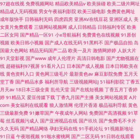
97超在线视
免费视频网站
精品欧美精品v
欧美操碰
欧美二级片网址
精品成人无码视频
男女午夜福利影院
欧美三级电影
免费黄色网址
成年版快手
日韩福利无码
四虎四房
亚洲AV在线豆花
亚洲区成人
美
女黄片免费观看
三级网站视频网
成人日韩精品
日韩福利专区
欧美
二区女同
国产精品一区91
小x导航福利
免费黄色在线视频
91原创
视频
欧美日韩小视频
国产成人在线无码
91黑料不
国产极品自拍
岛
国最大色网站
精品无码国产二品
欧美一及片
激情网婷婷
人妖大片
91天堂影视
国产www
成年人伦理片
高清日韩电影
国产尤物视频在
线
超碰福利97视屏
91看片入口
日本国产成人视频
日本日韩欧美在
线
黄色资料入口
黄色网三级毛片
最新黄色av
麻豆影院免费
五月天
堂丁香
国产精品水多
福利所导航
三级视频网站J
51福利影院
丁香五
月天av
18日本三级全黄
乱伦天堂
国产在线短视频
丁香五月丁香婷
婷
91精品又
爱豆传媒下载
丁香九月国产主播
美女网站视频黄
A片
com
美女福利在线观看
狼人激情网
伦理片香港
极品福利导航
黄色
三级最新免费
91嫩草国产
午夜成年人网站
免费国产高清视频
91草
莓
丝瓜视频污成人
国产亚洲视品在线
国产玖玖
国产免费毛不卡片
久久无码
国产精品网络
孕妇无码在线
91手机论坛
91视频新地址
91日逼
午夜啪视频
91啪水蜜桃网
国产二区无码
91日韩在线观看