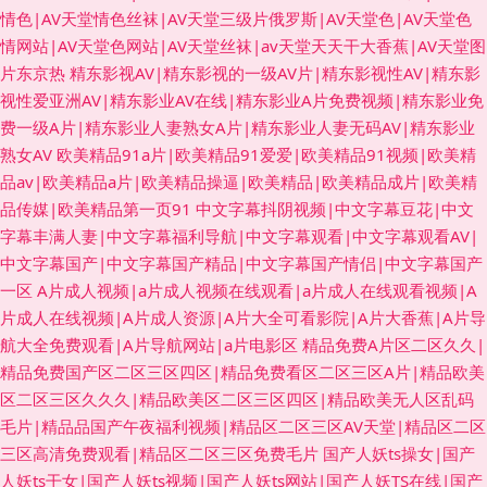
情色|AV天堂情色丝袜|AV天堂三级片俄罗斯|AV天堂色|AV天堂色
情网站|AV天堂色网站|AV天堂丝袜|av天堂天天干大香蕉|AV天堂图
片东京热
精东影视AV|精东影视的一级AV片|精东影视性AV|精东影
视性爱亚洲AV|精东影业AV在线|精东影业A片免费视频|精东影业免
费一级A片|精东影业人妻熟女A片|精东影业人妻无码AV|精东影业
熟女AV
欧美精品91a片|欧美精品91爱爱|欧美精品91视频|欧美精
品av|欧美精品a片|欧美精品操逼|欧美精品|欧美精品成片|欧美精
品传媒|欧美精品第一页91
中文字幕抖阴视频|中文字幕豆花|中文
字幕丰满人妻|中文字幕福利导航|中文字幕观看|中文字幕观看AV|
中文字幕国产|中文字幕国产精品|中文字幕国产情侣|中文字幕国产
一区
A片成人视频|a片成人视频在线观看|a片成人在线观看视频|A
片成人在线视频|A片成人资源|A片大全可看影院|A片大香蕉|A片导
航大全免费观看|A片导航网站|a片电影区
精品免费A片区二区久久|
精品免费国产区二区三区四区|精品免费看区二区三区A片|精品欧美
区二区三区久久久|精品欧美区二区三区四区|精品欧美无人区乱码
毛片|精品品国产午夜福利视频|精品区二区三区AV天堂|精品区二区
三区高清免费观看|精品区二区三区免费毛片
国产人妖ts操女|国产
人妖ts干女|国产人妖ts视频|国产人妖ts网站|国产人妖TS在线|国产