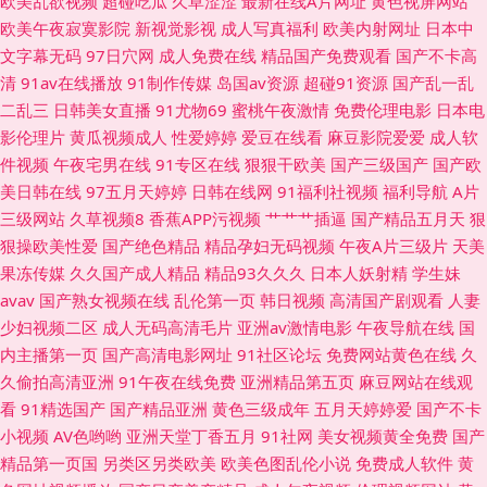
欧美乱欲视频
超碰吃瓜
久草涩涩
最新在线A片网址
黄色视屏网站
欧美午夜寂寞影院
新视觉影视
成人写真福利
欧美内射网址
日本中
午夜剧场 91天堂在线 丁香午夜超碰 久草资源在线白浆 日本不卡123 久久爆
文字幕无码
97日穴网
成人免费在线
精品国产免费观看
国产不卡高
清
91av在线播放
91制作传媒
岛国av资源
超碰91资源
国产乱一乱
乳 四虎色资源 91传煤成人 肏肏肏肏 韩国自拍AV 欧美另类综合网 午夜av电
二乱三
日韩美女直播
91尤物69
蜜桃午夜激情
免费伦理电影
日本电
影伦理片
黄瓜视频成人
性爱婷婷
爱豆在线看
麻豆影院爱爱
成人软
影院 91丝足网站 岛国色情av 久草蜜臀视频在线 99爱国产 激情文学天美 欧
件视频
午夜宅男在线
91专区在线
狠狠干欧美
国产三级国产
国产欧
美日韩在线
97五月天婷婷
日韩在线网
91福利社视频
福利导航
A片
亚五区三级 午夜福利韩国 91在线导航 大香蕉伊综 久草免费色站 人人操人人
三级网站
久草视频8
香蕉APP污视频
艹艹艹插逼
国产精品五月天
狠
狠操欧美性爱
国产绝色精品
精品孕妇无码视频
午夜A片三级片
天美
奸 亚洲91 99热9热9草 韩国内射无码 青青青国产在线 亚州综合影院 91做爱
果冻传媒
久久国产成人精品
精品93久久久
日本人妖射精
学生妹
avav
国产熟女视频在线
乱伦第一页
韩日视频
高清国产剧观看
人妻
网 国产极品另类 美女免费αV 天天干视频毛片
少妇视频二区
成人无码高清毛片
亚洲av激情电影
午夜导航在线
国
内主播第一页
国产高清电影网址
91社区论坛
免费网站黄色在线
久
久偷拍高清亚洲
91午夜在线免费
亚洲精品第五页
麻豆网站在线观
看
91精选国产
国产精品亚洲
黄色三级成年
五月天婷婷爱
国产不卡
小视频
AV色哟哟
亚洲天堂丁香五月
91社网
美女视频黄全免费
国产
精品第一页国
另类区另类欧美
欧美色图乱伦小说
免费成人软件
黄