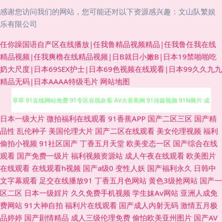
感谢您访问我们的网站，您可能还对以下资源感兴趣：文山队繁娱
乐有限公司
任你躁国语自产区在线播放|任我鲁精品视频精品|任我鲁任我在线
精品视频|任我爽橹在线精品视频|日B就日小嫩B|日本19禁啪啪吃
奶大尺度|日本69SEX护士|日本69色视频在线观看|日本99久久九九
精品无码|日本AAAA特级毛片
网站地图
91超碰碰 韩国伪娘TS网站 自拍女人bb 91免费网 91视频免费看 91丝瓜浮力
日本一级大片
微拍福利在线观看
91香蕉APP
国产二区三区
国产精
品性
乱伦种子
美国伦理大片
国产二区在线观看
美女伦理视频
福利
草草 91在线网站免费 91专区在线欢看 AV大香蕉网 91传媒视频 91N爽片 成
偷拍小视频
91社区国产
丁香五月天堂
欧美变态一区
国产综合在线
观看
国产免费一级片
福利视频资源站
成人午夜在线观看
欧美图片
人av香蕉 午夜成人福利av 91免费视频黑丝 A级片导航 豆花AV在视 国产欧美
在线观看
在线观看h视频
国产a级0
变性人妖
国产福利永久
日韩中
文字幕观看
足交在线播放91
丁香五月色网站
黄色3级抢网站
国产一
另类激情 加勒比91AV 欧美成不卡网 日韩午夜成人电影 午夜桃色18 69欧美
区二区
日本一级婬片
久久免费手机视频
学生妹Av网站
亚洲人成免
费网站
91大神自拍
福利片在线观看
国产成人内射无码
激情五月极
91社区成人网站 国产网址 黄色网址国产偷 欧美在线性生活 日本一道本 日韩
品婷婷
国产剧情精品
成人三级伦理免费
偷怕欧美亚州图片
国产AV