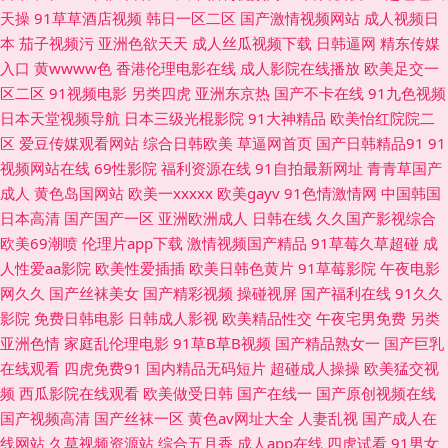
天操
91草草酒店视频
韩日一区二区
国产激情视频网站
成人视频日
频 国产AV色色 九九自怕 狼友视频aa 蜜桃h视频 欧美酒色网 欧美最大黄色
本
茄子视频污
亚洲色欲天天
成人丝瓜视频下载
日韩逼网
精东传媒
入口
黄wwww色
香港伦理电影在线
成人影院在线播放
欧美足交一
AA 日本色情网站 日韩三级视频网 色欲一期二期 瑟瑟瑟瑟无码97 婷婷五月
区二区
91视频电影
另类四虎
亚洲东京热
国产不卡在线
91九色视频
日本天堂视频导航
日本三级光棍影院
91大神精品
欧美怡红院院二
天色网 午夜男人站 午夜专区 亚洲变态另类导航 自拍视频五区 91入口免费
区
爱豆传媒观看网站
综合日韩欧美
草逼网首页
国产日韩精品91
91
视频网站在线
69性影院
福利资源在线
91自拍最新网址
青青草国产
99大香蕉五月天 AV网地址 超碰97人人模 超碰免费在线播放 浮力操操比 国
成人
黄色岛国网站
欧美一xxxxx
欧美gayv
91色情激情网
中国韩国
日本高清
国产国产一区
亚洲欧洲成人
日韩在线
久久国产影视综合
产无套普通话 激情午夜 久久精品成人黄色 美女足交网站 男女上床黄色 欧美
欧美69潮喷
伦理片app下载
激情视频国产精品
91草莓久草超碰
成
人性爱aa影院
欧美性爱插插
欧美日韩色黄片
91草莓影院
午夜电影
性爱网页 日本少妇视频 四虎影像 午夜导航福利视频 亚洲免费视频小说 91超
网久久
国产丝袜美女
国产精彩视频
操碰视屏
国产福利在线
91久久
影院
免费日韩电影
日韩成人影视
欧美精品性交
午夜宅男免费
另类
碰资源站 91经典视频观看 91在钱视频 99福利网 www日韩lll 超碰大香蕉伊
亚洲色情
家庭乱伦理电影
91草B草B视频
国产精品熟女一
国产巨乳
在线观看
四虎免费91
国内精品无码短片
超碰成人操操
欧美猛交视
人 成人αⅴ免费 国产51视频 国产视频精品店 九九黄视西瓜 另类激情影音 日
频
西瓜影院在线观看
欧美做受日韩
国产在线一
国产原创视频在线
国产视频高清
国产丝袜一区
黄色av网址大全
人妻乱视
国产成人在
本丰满少妇 色婷婷五月激情 五月天肏屄网 亚洲龙1级a片 最新A片网址 97超
线网站
久草视频资源站
综合五月香
成人app在线
四虎试看
91男女