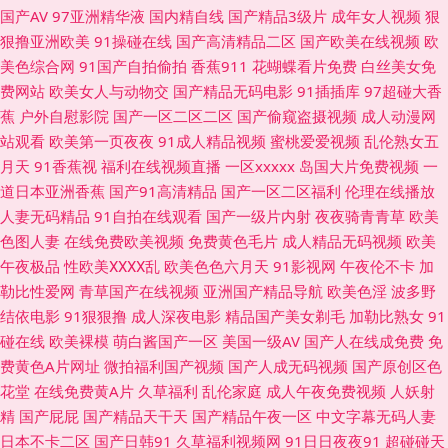
国产AV
97亚洲精华液
国内精自线
国产精品3级片
成年女人视频
狠
综合 香蕉视频www 亚洲影院午夜AV 69国精品 中文字幕久荜 91精品丝袜国
狠撸亚洲欧美
91操碰在线
国产高清精品二区
国产欧美在线视频
欧
美色综合网
91国产自拍偷拍
香蕉911
花蝴蝶看片免费
白丝美女免
产 91人人干 成人色情小电影 国自拍第69 含羞草av社区 久久豆花福利 欧美
费网站
欧美女人与动物交
国产精品无码电影
91插插库
97超碰大香
蕉
户外自慰影院
国产一区二区二区
国产偷窥盗摄视频
成人动漫网
第一浮力影院 97人人超碰 超碰97资源共享 东京热加勒麻豆 精品探花系列 老
站观看
欧美第一页夜夜
91成人精品视频
蜜桃爱爱视频
乱伦熟女五
月天
91香蕉视
福利在线视频直播
一区xxxxx
岛国大片免费视频
一
司机福利站 欧美深爱激情 日韩二页 三级片mp4 偷拍色图首页 亚洲色色五月
道日本亚洲香蕉
国产91高清精品
国产一区二区福利
伦理在线播放
人妻无码精品
91自拍在线观看
国产一级片内射
夜夜骑青青草
欧美
天 亚洲无码夜间福利 91av直播 91老司机色色 超碰超逼 日本成人大片 深夜
色图人妻
在线免费欧美视频
免费黄色毛片
成人精品无码视频
欧美
午夜极品
性欧美ⅩⅩⅩⅩ乱
欧美色色六月天
91影视网
午夜伦不卡
加
黄色A片 91传媒免费 91下载入口桃色 97资源欧美 无码欧洲三区 91次园
勒比性爱网
青草国产在线视频
亚洲国产精品导航
欧美色淫
波多野
结依电影
91狠狠撸
成人深夜电影
精品国产美女剃毛
加勒比熟女
91
www97亚洲 红桃成人电影 另类欧美成人 午夜福利58 国产91白虎动漫 国产
碰在线
欧美裸模
萌白酱国产一区
美国一级AV
国产人在线成免费
免
费黄色A片网址
微拍福利国产视频
国产人成无码视频
国产原创区色
精品天天干 久草网站欧美 人人操AV 日韩一道日 三级片网片 午夜福利网HD
花堂
在线免费黄A片
久草福利
乱伦家庭
成人午夜免费视频
人妖射
精
国产屁屁
国产精品天干天
国产精品午夜一区
中文字幕无码人妻
伊人久久精品区 91大神合集 91视频游艇 91秀秀 俺来也俺去夜 成人操碰视
日本不卡二区
国产日韩91
久草福利视频网
91日日夜夜91
超碰碰天