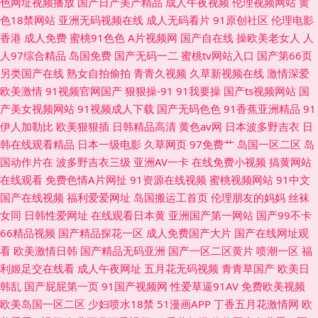
色网址视频播放
国产日产美产精品
成人午夜视频
伦理视频网站
黄
色18禁网站
亚洲无码视频在线
成人无码看片
91原创社区
伦理电影
香港
成人免费
蜜桃91色色
A片视频网
国产自在线
操欧美老女人
人
人97综合精品
岛国免费
国产无码一二
蜜桃tv网站入口
国产第66页
另类国产在线
熟女自拍偷拍
青青久视频
久草新视频在线
激情深爱
欧美激情
91视频官网国产
狠狠操-91
91我要操
国产ts视频网站
国
产美女视频网站
91视频成人下载
国产无码色色
91香蕉亚洲精品
91
伊人加勒比
欧美狠狠插
日韩精品高清
黄色av网
日本波多野吉衣
日
韩在线观看精品
日本一级电影
久草网页
97免费艹
岛国一区二区
岛
国动作片在
波多野吉衣三级
亚洲AV一卡
在线免费小视频
搞黄网站
在线观看
免费色情A片网扯
91资源在线视频
蜜桃视频网站
91中文
国产在线视频
福利爱爱网址
岛国搬运工首页
伦理朋友的妈妈
丝袜
女同
日韩性爱网址
在线观看日本黄
亚洲国产第一网站
国产99不卡
66精品视频
国产精品探花一区
成人免费国产大片
国产在线网址观
看
欧美激情日韩
国产精品无码亚洲
国产一区二区黄片
喷潮一区
福
利姬足交在线看
成人午夜网址
五月花无码视频
青青草国产
欧美日
韩乱
国产屁屁第一页
91国产视频网
性爱草逼91AV
免费欧美视频
欧美岛国一区二区
少妇喷水18禁
51漫画APP
丁香五月花激情网
欧