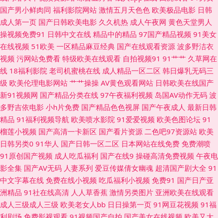
国产男小鲜肉同
福利影院网站
激情五月天色色
欧美极品电影
日韩
碰96超碰 WWW鎿糀V 成人品人妻久久 国产日逼免费视频 久久精品妻 欧美
成人第一页
国产日韩欧美电影
久久机热
成人午夜网
黄色天堂男人
操视频免费91
日韩中文在线
精品中的精品
97国产精品视频
91美女
福利视频导航 日本女优婷婷 日韩深夜视频 午夜福利尤物 影音资源欧美性爱
在线视频
51欧美
一区精品麻豆经典
国产在线观看资源
波多野洁衣
视频
污网站免费看
特级欧美在线观看
自拍视频91
91艹艹
久草网在
91国产嫩草 97干网站 AV中亚aV 国产精品无毛自慰 四虎成人伦理 影音先锋
线
18福利影院
老司机蜜桃在线
成人精品一区二区
韩日爆乳无码三
级
欧美伦理电影网站
艹艹操操
AV黄色观看网站
日韩欧美在线国产
人妻 91黄页字幕网 AV在线资源站 国产密臀久久 精品一二区电影 女人的天
新91视频网
国产精品分类在线
97午夜福利视频
岛国AV动作无码
波
多野吉依电影
小h片免费
国产精品色色视屏
国产午夜成人
最新日韩
堂网 欧洲性爱av 四虎色综合 91超碰操逼18 91探花超碰 AV韩国网址 成人黄
精品
91福利视频导航
欧美喷水影院
91爱爱视频
欧美色图论坛
91
榴莲小视频
国产高清一卡新区
国产看片资源
二色吧97资源站
欧美
色a片 国产区地址91 精品素人 美女黄网三级av 欧美日韩另类另类 日韩3级
日韩另类0
91华人
国产日韩一区二区
日本网站在线免费
免费潮喷
91原创国产视频
成人吃瓜福利
国产在线9
操碰高清免费视频
午夜电
Av 天堂aV片 亚洲情色国豆花 91蜜桃特黄A片 97资源福利在线 超碰AA 韩国
影全集
国产AV无码
人妻系列
爱豆传媒倩女幽魂
超清国产剧大全
91
中文字幕在线
免费在线小视频
吃瓜福利小视频
免费91
国产日产亚
AV不卡 男人天堂的狠狠干 日本人妻丝袜 四虎永久蜜 性欧美成人18 在线看
洲精品
91社在线高清
人人草香蕉
激情另类图片
亚洲欧美在线观看
成人三级成人三级
欧美老女人bb
日日操第一页
91网豆花视频
91福
视频污 91精品6 av变态另类 超碰在线91 国产精品成人久久 精品九九女人 欧
利剧场
免费影视观看
91视频国产自拍
国产美女在线视频
欧美又大