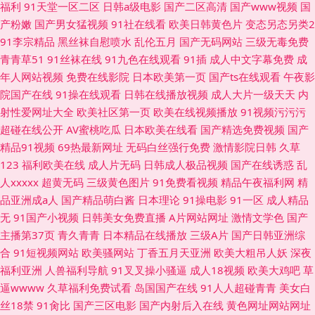
福利
91天堂一区二区
日韩a级电影
国产二区高清
国产www视频
国
产粉嫩
国产男女猛视频
91社在线看
欧美日韩黄色片
变态另态另类2
91李宗精品
黑丝袜自慰喷水
乱伦五月
国产无码网站
三级无毒免费
青青草51
91丝袜在线
91九色在线观看
91插
成人中文字幕免费
成
年人网站视频
免费在线影院
日本欧美第一页
国产ts在线观看
午夜影
院国产在线
91操在线观看
日韩在线播放视频
成人大片一级天天
内
射性爱网址大全
欧美社区第一页
欧美在线视频播放
91视频污污污
超碰在线公开
AV蜜桃吃瓜
日本欧美在线看
国产精选免费视频
国产
精品91视频
69热最新网址
无码白丝强行免费
激情影院日韩
久草
123
福利欧美在线
成人片无码
日韩成人极品视频
国产在线诱惑
乱
人xxxxx
超黄无码
三级黄色图片
91免费看视频
精品午夜福利网
精
品亚洲成a人
国产精品萌白酱
日本理论
91操电影
91一区
成人精品
无
91国产小视频
日韩美女免费直播
A片网站网址
激情文学色
国产
主播第37页
青久青青
日本精品在线播放
三级A片
国产日韩亚洲综
合
91短视频网站
欧美骚网站
丁香五月天亚洲
欧美大粗吊人妖
深夜
福利亚洲
人兽福利导航
91叉叉操小骚逼
成人18视频
欧美大鸡吧
草
逼wwww
久草福利免费试看
岛国国产在线
91人人超碰青青
美女白
丝18禁
91肏比
国产三区电影
国产内射后入在线
黄色网址网站网址