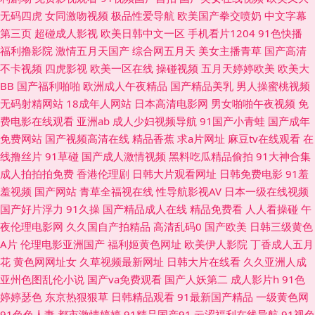
无码四虎
女同激吻视频
极品性爱导航
欧美国产拳交喷奶
中文字幕
美人妖网站 日日操夜夜撸 性爱探花 3级片第一页 91网亚洲蜜桃 av男女激情
第三页
超碰成人影视
欧美日韩中文一区
手机看片1204
91色快播
福利撸影院
激情五月天国产
综合网五月天
美女主播青草
国产高清
超碰人妻主页 国产传媒第三页 老司机网址 人人超碰干 深夜久久麻豆精品 午
不卡视频
四虎影视
欧美一区在线
操碰视频
五月天婷婷欧美
欧美大
BB
国产福利啪啪
欧洲成人午夜精品
国产精品美乳
男人操蜜桃视频
夜影院啊啊 2026超碰 91香蕉在线网站 www福利区一区 福利姬91 国精品伦
无码射精网站
18成年人网站
日本高清电影网
男女啪啪午夜视频
免
费电影在线观看
亚洲ab
成人少妇视频导航
91国产小青蛙
国产成年
区 久久草成人网 欧美性爱影音先锋 日韩一级免费视频 91社私密麻豆 超碰免
免费网站
国产视频高清在线
精品香蕉
求a片网址
麻豆tv在线观看
在
线撸丝片
91草碰
国产成人激情视频
黑料吃瓜精品偷拍
91大神合集
费公开 国产精品久久成人 九一茄子 女同91 日韩人妻色图 午夜久久视频 91
成人拍拍拍免费
香港伦理剧
日韩大片观看网址
日韩免费电影
91羞
羞视频
国产网站
青草全福视在线
性导航影视AV
日本一级在线视频
美女网站 A片w影院 大香蕉92 海角人妻91 麻豆avtt99 欧日无码 三级成人在
国产好片浮力
91久操
国产精品成人在线
精品免费看
人人看操碰
午
夜伦理电影网
久久国自产拍精品
高清乱码0
国产欧美
日韩三级黄色
线观看 午夜诱惑剧场 综合小影院 91制服黑丝av 福利A片500 精品国产色色
A片
伦理电影亚洲国产
福利姬黄色网址
欧美伊人影院
丁香成人五月
花
黄色网网址女
久草视频最新网址
日韩大片在线看
久久亚洲人成
欧美人妻BBw 日韩无码专区 亚洲操逼视频网 91黑丝高跟骚 AV福利站 岛国
亚州色图乱伦小说
国产va免费观看
国产人妖第二
成人影片h
91色
婷婷瑟色
东京热狠狠草
日韩精品观看
91最新国产精品
一级黄色网
久久网 激情啪啪综合 男人社区天堂 三级片AV的天堂 亚洲福利导航大全 91
91色色人妻
都市激情婷婷
91精品国产91
云涩福利在线导航
91视色