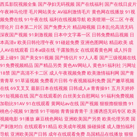
西瓜影院视频全集
国产孕妇无码视频
国产在线福利
国产在线日皮片
午夜神马伦理
毛片网站美女
AV福利激情毛片
黄色网在线播放
91视
频免费在线
91午夜在线
福利在线视频导航
欧美喷潮一区二区
午夜
理论片
日本第二片区
国产免费大片
精品呦视频
日本乱伦高清无码
深夜国产视频
91刺激视频
日本中文字幕一区
日韩免费精品视频
日
本高清v
欧美日韩伦理午夜
91碰超免费
亚洲色图网站
精品欧美
成
人AV在线观看
日本a级在线
干露脸熟女
在线观看黄色网
成人抖音
爰上碰91
国产美女91视频
国产情侣片
97人人看
国产三级视频在线
91免费视频精品
国产精品另类
黄色AV网站人
黄色91福利社
污网址
18禁
国产高清不卡二区
成人午夜视频免费
欧美激情福利网
国产青
青青草
91草逼视频
免费看片日韩
午夜视频福利免费
国产嫩草视频
在线
69叉叉叉
最新日本在线视频
日韩成人a
青青操91
五月天婷婷
91短视频在线
国产在线观看的
白丝美女自慰网站
91福利免费视频
加勒比91AV
91在线观看
黄网站av在线
国产视频
狠狠擼狠狠擼
91
桃色小视频
91激情
91干啪啪
青青操青青干
主播诱惑无码专区
欧美
视频电影
91播放
麻豆桃色网站
亚洲欧美国产另类
欧美伦理另类
国
产刺激对白
在线观看91精品
欧美成年视频
操碰操揉
成人微拍福利
导航
亚洲欧美国产日韩
成年在线观看免费
岛国精品在线播放
狠狠