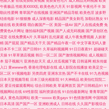
色图人妻
在线免费欧美视频
免费黄色毛片
成人精品无码视频
欧美
午夜极品
性欧美ⅩⅩⅩⅩ乱
欧美色色六月天
91影视网
午夜伦不卡
加
黄色A片 91传媒免费 91下载入口桃色 97资源欧美 无码欧洲三区 91次园
勒比性爱网
青草国产在线视频
亚洲国产精品导航
欧美色淫
波多野
结依电影
91狠狠撸
成人深夜电影
精品国产美女剃毛
加勒比熟女
91
www97亚洲 红桃成人电影 另类欧美成人 午夜福利58 国产91白虎动漫 国产
碰在线
欧美裸模
萌白酱国产一区
美国一级AV
国产人在线成免费
免
费黄色A片网址
微拍福利国产视频
国产人成无码视频
国产原创区色
精品天天干 久草网站欧美 人人操AV 日韩一道日 三级片网片 午夜福利网HD
花堂
在线免费黄A片
久草福利
乱伦家庭
成人午夜免费视频
人妖射
精
国产屁屁
国产精品天干天
国产精品午夜一区
中文字幕无码人妻
伊人久久精品区 91大神合集 91视频游艇 91秀秀 俺来也俺去夜 成人操碰视
日本不卡二区
国产日韩91
久草福利视频网
91日日夜夜91
超碰碰天
天操
91草草酒店视频
韩日一区二区
国产激情视频网站
成人视频日
频 国产AV色色 九九自怕 狼友视频aa 蜜桃h视频 欧美酒色网 欧美最大黄色
本
茄子视频污
亚洲色欲天天
成人丝瓜视频下载
日韩逼网
精东传媒
入口
黄wwww色
香港伦理电影在线
成人影院在线播放
欧美足交一
AA 日本色情网站 日韩三级视频网 色欲一期二期 瑟瑟瑟瑟无码97 婷婷五月
区二区
91视频电影
另类四虎
亚洲东京热
国产不卡在线
91九色视频
日本天堂视频导航
日本三级光棍影院
91大神精品
欧美怡红院院二
天色网 午夜男人站 午夜专区 亚洲变态另类导航 自拍视频五区 91入口免费
区
爱豆传媒观看网站
综合日韩欧美
草逼网首页
国产日韩精品91
91
视频网站在线
69性影院
福利资源在线
91自拍最新网址
青青草国产
99大香蕉五月天 AV网地址 超碰97人人模 超碰免费在线播放 浮力操操比 国
成人
黄色岛国网站
欧美一xxxxx
欧美gayv
91色情激情网
中国韩国
日本高清
国产国产一区
亚洲欧洲成人
日韩在线
久久国产影视综合
产无套普通话 激情午夜 久久精品成人黄色 美女足交网站 男女上床黄色 欧美