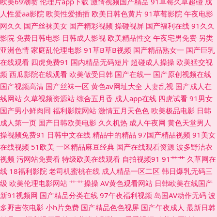
欧美69潮喷
伦理片app下载
激情视频国产精品
91草莓久草超碰
成
人性爱aa影院
欧美性爱插插
欧美日韩色黄片
91草莓影院
午夜电影
性爱网页 日本少妇视频 四虎影像 午夜导航福利视频 亚洲免费视频小说 91超
网久久
国产丝袜美女
国产精彩视频
操碰视屏
国产福利在线
91久久
影院
免费日韩电影
日韩成人影视
欧美精品性交
午夜宅男免费
另类
碰资源站 91经典视频观看 91在钱视频 99福利网 www日韩lll 超碰大香蕉伊
亚洲色情
家庭乱伦理电影
91草B草B视频
国产精品熟女一
国产巨乳
在线观看
四虎免费91
国内精品无码短片
超碰成人操操
欧美猛交视
人 成人αⅴ免费 国产51视频 国产视频精品店 九九黄视西瓜 另类激情影音 日
频
西瓜影院在线观看
欧美做受日韩
国产在线一
国产原创视频在线
国产视频高清
国产丝袜一区
黄色av网址大全
人妻乱视
国产成人在
本丰满少妇 色婷婷五月激情 五月天肏屄网 亚洲龙1级a片 最新A片网址 97超
线网站
久草视频资源站
综合五月香
成人app在线
四虎试看
91男女
国产男小鲜肉同
福利影院网站
激情五月天色色
欧美极品电影
日韩
碰96超碰 WWW鎿糀V 成人品人妻久久 国产日逼免费视频 久久精品妻 欧美
成人第一页
国产日韩欧美电影
久久机热
成人午夜网
黄色天堂男人
操视频免费91
日韩中文在线
精品中的精品
97国产精品视频
91美女
福利视频导航 日本女优婷婷 日韩深夜视频 午夜福利尤物 影音资源欧美性爱
在线视频
51欧美
一区精品麻豆经典
国产在线观看资源
波多野洁衣
视频
污网站免费看
特级欧美在线观看
自拍视频91
91艹艹
久草网在
91国产嫩草 97干网站 AV中亚aV 国产精品无毛自慰 四虎成人伦理 影音先锋
线
18福利影院
老司机蜜桃在线
成人精品一区二区
韩日爆乳无码三
级
欧美伦理电影网站
艹艹操操
AV黄色观看网站
日韩欧美在线国产
人妻 91黄页字幕网 AV在线资源站 国产密臀久久 精品一二区电影 女人的天
新91视频网
国产精品分类在线
97午夜福利视频
岛国AV动作无码
波
多野吉依电影
小h片免费
国产精品色色视屏
国产午夜成人
最新日韩