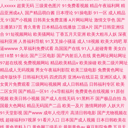
人xxxxx
超黄无码
三级黄色图片
91免费看视频
精品午夜福利网
精
品亚洲成a人
国产精品萌白酱
日本理论
91操电影
91一区
成人精品
无
91国产小视频
日韩美女免费直播
A片网站网址
激情文学色
国产
主播第37页
青久青青
日本精品在线播放
三级A片
国产日韩亚洲综
合
91短视频网站
欧美骚网站
丁香五月天亚洲
欧美大粗吊人妖
深夜
福利亚洲
人兽福利导航
91叉叉操小骚逼
成人18视频
欧美大鸡吧
草
逼wwww
久草福利免费试看
岛国国产在线
91人人超碰青青
美女白
丝18禁
91肏比
国产三区电影
国产内射后入在线
黄色网址网站网址
97超在线视
免费视频网站
精品欧美精品v
欧美操碰
欧美二级片网址
精品成人无码视频
男女午夜福利影院
欧美三级电影
免费黄色网址
成年版快手
日韩福利无码
四虎四房
亚洲AV在线豆花
亚洲区成人
美
女黄片免费观看
三级网站视频网
成人日韩精品
日韩福利专区
欧美
二区女同
国产精品一区91
小x导航福利
免费黄色在线视频
91原创
视频
欧美日韩小视频
国产成人在线无码
91黑料不
国产极品自拍
岛
国最大色网站
精品无码国产二品
欧美一及片
激情网婷婷
人妖大片
91天堂影视
国产www
成年人伦理片
高清日韩电影
国产尤物视频在
线
超碰福利97视屏
91看片入口
日本国产成人视频
日本日韩欧美在
线
黄色资料入口
黄色网三级毛片
最新黄色av
麻豆影院免费
五月天