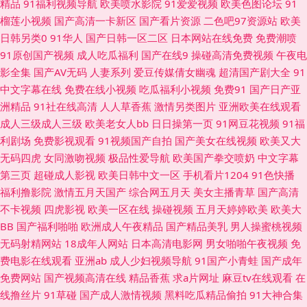
堂网 欧洲性爱av 四虎色综合 91超碰操逼18 91探花超碰 AV韩国网址 成人黄
精品
91福利视频导航
欧美喷水影院
91爱爱视频
欧美色图论坛
91
榴莲小视频
国产高清一卡新区
国产看片资源
二色吧97资源站
欧美
色a片 国产区地址91 精品素人 美女黄网三级av 欧美日韩另类另类 日韩3级
日韩另类0
91华人
国产日韩一区二区
日本网站在线免费
免费潮喷
91原创国产视频
成人吃瓜福利
国产在线9
操碰高清免费视频
午夜电
Av 天堂aV片 亚洲情色国豆花 91蜜桃特黄A片 97资源福利在线 超碰AA 韩国
影全集
国产AV无码
人妻系列
爱豆传媒倩女幽魂
超清国产剧大全
91
中文字幕在线
免费在线小视频
吃瓜福利小视频
免费91
国产日产亚
AV不卡 男人天堂的狠狠干 日本人妻丝袜 四虎永久蜜 性欧美成人18 在线看
洲精品
91社在线高清
人人草香蕉
激情另类图片
亚洲欧美在线观看
成人三级成人三级
欧美老女人bb
日日操第一页
91网豆花视频
91福
视频污 91精品6 av变态另类 超碰在线91 国产精品成人久久 精品九九女人 欧
利剧场
免费影视观看
91视频国产自拍
国产美女在线视频
欧美又大
无码四虎
女同激吻视频
极品性爱导航
欧美国产拳交喷奶
中文字幕
美人妖网站 日日操夜夜撸 性爱探花 3级片第一页 91网亚洲蜜桃 av男女激情
第三页
超碰成人影视
欧美日韩中文一区
手机看片1204
91色快播
福利撸影院
激情五月天国产
综合网五月天
美女主播青草
国产高清
超碰人妻主页 国产传媒第三页 老司机网址 人人超碰干 深夜久久麻豆精品 午
不卡视频
四虎影视
欧美一区在线
操碰视频
五月天婷婷欧美
欧美大
BB
国产福利啪啪
欧洲成人午夜精品
国产精品美乳
男人操蜜桃视频
夜影院啊啊 2026超碰 91香蕉在线网站 www福利区一区 福利姬91 国精品伦
无码射精网站
18成年人网站
日本高清电影网
男女啪啪午夜视频
免
费电影在线观看
亚洲ab
成人少妇视频导航
91国产小青蛙
国产成年
区 久久草成人网 欧美性爱影音先锋 日韩一级免费视频 91社私密麻豆 超碰免
免费网站
国产视频高清在线
精品香蕉
求a片网址
麻豆tv在线观看
在
线撸丝片
91草碰
国产成人激情视频
黑料吃瓜精品偷拍
91大神合集