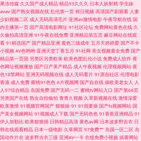
奸 亚洲91 99热9热9草 韩国内射无码 青青青国产在线 亚州综合影院 91做爱
果冻传媒
久久国产成人精品
精品93久久久
日本人妖射精
学生妹
avav
国产熟女视频在线
乱伦第一页
韩日视频
高清国产剧观看
人妻
网 国产极品另类 美女免费αV 天天干视频毛片
少妇视频二区
成人无码高清毛片
亚洲av激情电影
午夜导航在线
国
内主播第一页
国产高清电影网址
91社区论坛
免费网站黄色在线
久
久偷拍高清亚洲
91午夜在线免费
亚洲精品第五页
麻豆网站在线观
看
91精选国产
国产精品亚洲
黄色三级成年
五月天婷婷爱
国产不卡
小视频
AV色哟哟
亚洲天堂丁香五月
91社网
美女视频黄全免费
国产
精品第一页国
另类区另类欧美
欧美色图乱伦小说
免费成人软件
黄
色网址视频播放
国产日产美产精品
成人午夜视频
伦理视频网站
黄
色18禁网站
亚洲无码视频在线
成人无码看片
91原创社区
伦理电影
香港
成人免费
蜜桃91色色
A片视频网
国产自在线
操欧美老女人
人
人97综合精品
岛国免费
国产无码一二
蜜桃tv网站入口
国产第66页
另类国产在线
熟女自拍偷拍
青青久视频
久草新视频在线
激情深爱
欧美激情
91视频官网国产
狠狠操-91
91我要操
国产ts视频网站
国
产美女视频网站
91视频成人下载
国产无码色色
91香蕉亚洲精品
91
伊人加勒比
欧美狠狠插
日韩精品高清
黄色av网
日本波多野吉衣
日
韩在线观看精品
日本一级电影
久草网页
97免费艹
岛国一区二区
岛
国动作片在
波多野吉衣三级
亚洲AV一卡
在线免费小视频
搞黄网站