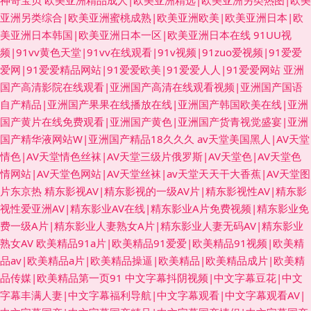
神奇宝贝
欧美亚洲精品成人|欧美亚洲精选|欧美亚洲另类热图|欧美
亚洲另类综合|欧美亚洲蜜桃成熟|欧美亚洲欧美|欧美亚洲日本|欧
美亚洲日本韩国|欧美亚洲日本一区|欧美亚洲日本在线
91UU视
频|91vv黄色天堂|91vv在线观看|91v视频|91zuo爱视频|91爱爱
爱网|91爱爱精品网站|91爱爱欧美|91爱爱人人|91爱爱网站
亚洲
国产高清影院在线观看|亚洲国产高清在线观看视频|亚洲国产国语
自产精品|亚洲国产果果在线播放在线|亚洲国产韩国欧美在线|亚洲
国产黄片在线免费观看|亚洲国产黄色|亚洲国产货青视觉盛宴|亚洲
国产精华液网站W|亚洲国产精品18久久久
av天堂美国黑人|AV天堂
情色|AV天堂情色丝袜|AV天堂三级片俄罗斯|AV天堂色|AV天堂色
情网站|AV天堂色网站|AV天堂丝袜|av天堂天天干大香蕉|AV天堂图
片东京热
精东影视AV|精东影视的一级AV片|精东影视性AV|精东影
视性爱亚洲AV|精东影业AV在线|精东影业A片免费视频|精东影业免
费一级A片|精东影业人妻熟女A片|精东影业人妻无码AV|精东影业
熟女AV
欧美精品91a片|欧美精品91爱爱|欧美精品91视频|欧美精
品av|欧美精品a片|欧美精品操逼|欧美精品|欧美精品成片|欧美精
品传媒|欧美精品第一页91
中文字幕抖阴视频|中文字幕豆花|中文
字幕丰满人妻|中文字幕福利导航|中文字幕观看|中文字幕观看AV|