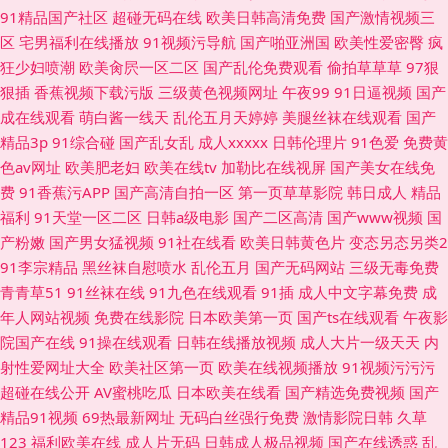
91精品国产社区
超碰无码在线
欧美日韩高清免费
国产激情视频三
区
宅男福利在线播放
91视频污导航
国产啪亚洲国
欧美性爱密臀
疯
狂少妇喷潮
欧美肏屄一区二区
国产乱伦免费观看
偷拍草草草
97狠
狠插
香蕉视频下载污版
三级黄色视频网址
午夜99
91日逼视频
国产
成在线观看
萌白酱一线天
乱伦五月天婷婷
美腿丝袜在线观看
国产
精品3p
91综合碰
国产乱女乱
成人xxxxx
日韩伦理片
91色爱
免费黄
色av网址
欧美肥老妇
欧美在线tv
加勒比在线视屏
国产美女在线免
费
91香蕉污APP
国产高清自拍一区
第一页草草影院
韩日成人
精品
福利
91天堂一区二区
日韩a级电影
国产二区高清
国产www视频
国
产粉嫩
国产男女猛视频
91社在线看
欧美日韩黄色片
变态另态另类2
91李宗精品
黑丝袜自慰喷水
乱伦五月
国产无码网站
三级无毒免费
青青草51
91丝袜在线
91九色在线观看
91插
成人中文字幕免费
成
年人网站视频
免费在线影院
日本欧美第一页
国产ts在线观看
午夜影
院国产在线
91操在线观看
日韩在线播放视频
成人大片一级天天
内
射性爱网址大全
欧美社区第一页
欧美在线视频播放
91视频污污污
超碰在线公开
AV蜜桃吃瓜
日本欧美在线看
国产精选免费视频
国产
精品91视频
69热最新网址
无码白丝强行免费
激情影院日韩
久草
123
福利欧美在线
成人片无码
日韩成人极品视频
国产在线诱惑
乱