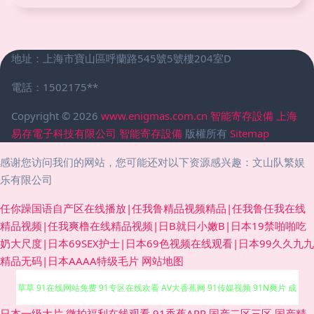
地址：上海市寶山區呼蘭路545號5號樓204室D
電話：1502175**
Copyright © 2026
www.enigmas.com.cn
智能寄存設備
上海
易存電子科技有限公司
智能寄存設備
版權所有
Sitemap
感谢您访问我们的网站，您可能还对以下资源感兴趣：文山队繁娱
乐有限公司
任你躁国语自产区在线播放|任我鲁精品视频精品|任我鲁任我在线
精品视频|任我爽橹在线精品视频|日B就日小嫩B|日本19禁啪啪吃
奶大尺度|日本69SEX护士|日本69色视频在线观看|日本99久久九九
精品无码|日本AAAA特级毛片
网站地图
91超碰碰 韩国伪娘TS网站 自拍女人bb 91免费网 91视频免费看 91丝瓜浮力
日本一级大片
微拍福利在线观看
91香蕉APP
国产二区三区
国产精