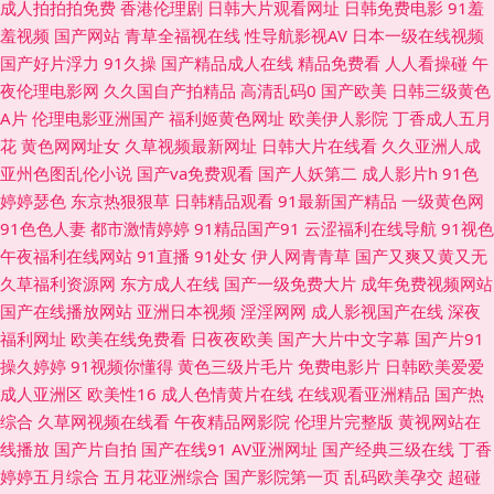
费公开 国产精品久久成人 九一茄子 女同91 日韩人妻色图 午夜久久视频 91
成人拍拍拍免费
香港伦理剧
日韩大片观看网址
日韩免费电影
91羞
羞视频
国产网站
青草全福视在线
性导航影视AV
日本一级在线视频
美女网站 A片w影院 大香蕉92 海角人妻91 麻豆avtt99 欧日无码 三级成人在
国产好片浮力
91久操
国产精品成人在线
精品免费看
人人看操碰
午
夜伦理电影网
久久国自产拍精品
高清乱码0
国产欧美
日韩三级黄色
线观看 午夜诱惑剧场 综合小影院 91制服黑丝av 福利A片500 精品国产色色
A片
伦理电影亚洲国产
福利姬黄色网址
欧美伊人影院
丁香成人五月
花
黄色网网址女
久草视频最新网址
日韩大片在线看
久久亚洲人成
欧美人妻BBw 日韩无码专区 亚洲操逼视频网 91黑丝高跟骚 AV福利站 岛国
亚州色图乱伦小说
国产va免费观看
国产人妖第二
成人影片h
91色
婷婷瑟色
东京热狠狠草
日韩精品观看
91最新国产精品
一级黄色网
久久网 激情啪啪综合 男人社区天堂 三级片AV的天堂 亚洲福利导航大全 91
91色色人妻
都市激情婷婷
91精品国产91
云涩福利在线导航
91视色
午夜福利在线网站
91直播
91处女
伊人网青青草
国产又爽又黄又无
每日更新 av高清不卡 大香蕉伊人婷婷 后入黑丝老阿姨 免费看片操 日韩欧美
久草福利资源网
东方成人在线
国产一级免费大片
成年免费视频网站
国产在线播放网站
亚洲日本视频
淫淫网网
成人影视国产在线
深夜
国产精品 丁香五月在线综合 麻豆爱豆村映画 日韩色图导航 性爱超碰 91后入
福利网址
欧美在线免费看
日夜夜欧美
国产大片中文字幕
国产片91
操久婷婷
91视频你懂得
黄色三级片毛片
免费电影片
日韩欧美爱爱
视频 ts伪娘xxx 高清午夜私人男女 精品国产欧美日韩 欧美日本另类 91视频
成人亚洲区
欧美性16
成人色情黄片在线
在线观看亚洲精品
国产热
综合
久草网视频在线看
午夜精品网影院
伦理片完整版
黄视网站在
免费网站 成人网站香蕉 九九视频网 青娱乐AV网站 午夜福利13 91福利社红
线播放
国产片自拍
国产在线91
AV亚洲网址
国产经典三级在线
丁香
婷婷五月综合
五月花亚洲综合
国产影院第一页
乱码欧美孕交
超碰