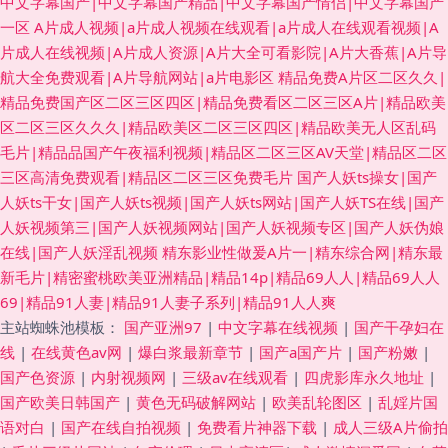
中文字幕国产|中文字幕国产精品|中文字幕国产情侣|中文字幕国产
一区
A片成人视频|a片成人视频在线观看|a片成人在线观看视频|A
片成人在线视频|A片成人资源|A片大全可看影院|A片大香蕉|A片导
航大全免费观看|A片导航网站|a片电影区
精品免费A片区二区久久|
精品免费国产区二区三区四区|精品免费看区二区三区A片|精品欧美
区二区三区久久久|精品欧美区二区三区四区|精品欧美无人区乱码
毛片|精品品国产午夜福利视频|精品区二区三区AV天堂|精品区二区
三区高清免费观看|精品区二区三区免费毛片
国产人妖ts操女|国产
人妖ts干女|国产人妖ts视频|国产人妖ts网站|国产人妖TS在线|国产
人妖视频第三|国产人妖视频网站|国产人妖视频专区|国产人妖伪娘
在线|国产人妖淫乱视频
精东影业性做爰A片一|精东综合网|精东最
新毛片|精密蜜桃欧美亚洲精品|精品14p|精品69人人|精品69人人
69|精品91人妻|精品91人妻子系列|精品91人人爽
主站蜘蛛池模板：
国产亚洲97
|
中文字幕在线视频
|
国产干孕妇在
线
|
在线黄色av网
|
爆白浆最新章节
|
国产a国产片
|
国产粉嫩
|
国产色资源
|
内射视频网
|
三级av在线观看
|
四虎影库永久地址
|
国产欧美日韩国产
|
黄色无码破解网站
|
欧美乱轮图区
|
乱婬片国
语对白
|
国产在线自拍视频
|
免费看片神器下载
|
成人三级A片偷拍