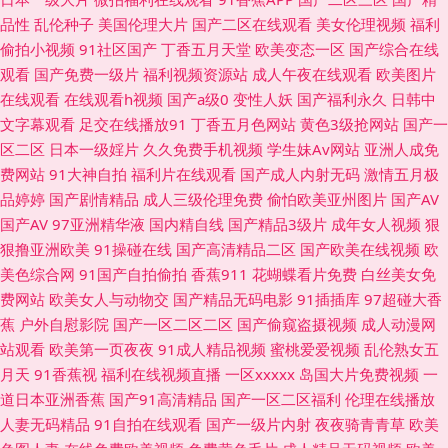
品性
乱伦种子
美国伦理大片
国产二区在线观看
美女伦理视频
福利
草草 91在线网站免费 91专区在线欢看 AV大香蕉网 91传媒视频 91N爽片 成
偷拍小视频
91社区国产
丁香五月天堂
欧美变态一区
国产综合在线
观看
国产免费一级片
福利视频资源站
成人午夜在线观看
欧美图片
人av香蕉 午夜成人福利av 91免费视频黑丝 A级片导航 豆花AV在视 国产欧美
在线观看
在线观看h视频
国产a级0
变性人妖
国产福利永久
日韩中
文字幕观看
足交在线播放91
丁香五月色网站
黄色3级抢网站
国产一
另类激情 加勒比91AV 欧美成不卡网 日韩午夜成人电影 午夜桃色18 69欧美
区二区
日本一级婬片
久久免费手机视频
学生妹Av网站
亚洲人成免
费网站
91大神自拍
福利片在线观看
国产成人内射无码
激情五月极
91社区成人网站 国产网址 黄色网址国产偷 欧美在线性生活 日本一道本 日韩
品婷婷
国产剧情精品
成人三级伦理免费
偷怕欧美亚州图片
国产AV
国产AV
97亚洲精华液
国内精自线
国产精品3级片
成年女人视频
狠
综合 香蕉视频www 亚洲影院午夜AV 69国精品 中文字幕久荜 91精品丝袜国
狠撸亚洲欧美
91操碰在线
国产高清精品二区
国产欧美在线视频
欧
美色综合网
91国产自拍偷拍
香蕉911
花蝴蝶看片免费
白丝美女免
产 91人人干 成人色情小电影 国自拍第69 含羞草av社区 久久豆花福利 欧美
费网站
欧美女人与动物交
国产精品无码电影
91插插库
97超碰大香
蕉
户外自慰影院
国产一区二区二区
国产偷窥盗摄视频
成人动漫网
第一浮力影院 97人人超碰 超碰97资源共享 东京热加勒麻豆 精品探花系列 老
站观看
欧美第一页夜夜
91成人精品视频
蜜桃爱爱视频
乱伦熟女五
月天
91香蕉视
福利在线视频直播
一区xxxxx
岛国大片免费视频
一
司机福利站 欧美深爱激情 日韩二页 三级片mp4 偷拍色图首页 亚洲色色五月
道日本亚洲香蕉
国产91高清精品
国产一区二区福利
伦理在线播放
人妻无码精品
91自拍在线观看
国产一级片内射
夜夜骑青青草
欧美
天 亚洲无码夜间福利 91av直播 91老司机色色 超碰超逼 日本成人大片 深夜