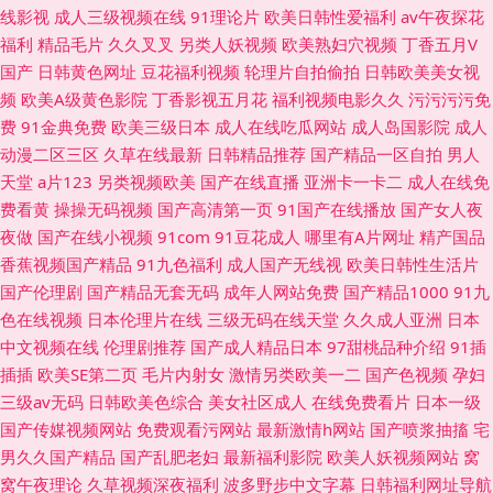
线影视
成人三级视频在线
91理论片
欧美日韩性爱福利
av午夜探花
福利
精品毛片
久久叉叉
另类人妖视频
欧美熟妇穴视频
丁香五月V
国产
日韩黄色网址
豆花福利视频
轮理片自拍偷拍
日韩欧美美女视
频
欧美A级黄色影院
丁香影视五月花
福利视频电影久久
污污污污免
费
91金典免费
欧美三级日本
成人在线吃瓜网站
成人岛国影院
成人
动漫二区三区
久草在线最新
日韩精品推荐
国产精品一区自拍
男人
天堂
a片123
另类视频欧美
国产在线直播
亚洲卡一卡二
成人在线免
费看黄
操操无码视频
国产高清第一页
91国产在线播放
国产女人夜
夜做
国产在线小视频
91com
91豆花成人
哪里有A片网址
精产国品
香蕉视频国产精品
91九色福利
成人国产无线视
欧美日韩性生活片
国产伦理剧
国产精品无套无码
成年人网站免费
国产精品1000
91九
色在线视频
日本伦理片在线
三级无码在线天堂
久久成人亚洲
日本
中文视频在线
伦理剧推荐
国产成人精品日本
97甜桃品种介绍
91插
插插
欧美SE第二页
毛片内射女
激情另类欧美一二
国产色视频
孕妇
三级av无码
日韩欧美色综合
美女社区成人
在线免费看片
日本一级
国产传媒视频网站
免费观看污网站
最新激情h网站
国产喷浆抽搐
宅
男久久国产精品
国产乱肥老妇
最新福利影院
欧美人妖视频网站
窝
窝午夜理论
久草视频深夜福利
波多野步中文字幕
日韩福利网址导航