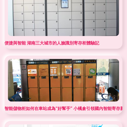
便捷與智能 湖南三大城市的人臉識別寄存柜體驗記
智能儲物柜如何在車站成為“好幫手” 小橘倉引領國內智能寄存新