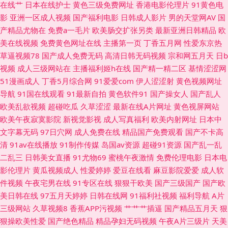
杏 九九豆花社区 AV岛国论坛 老司机av影视 在线肏屄网 香蕉视频网站 91熊
在线艹
日本在线护士
黄色三级免费网址
香港电影伦理片
91黄色电
影
亚洲一区成人视频
国产福利电影
日韩成人影片
男的天堂网AV
国
猫 成人免费观看视频 久草精品在线 日韩肏屄一线天 性爱网日韩av 中文字幕
产精品尤物在
免费a一毛片
欧美肠交扩张另类
最新亚洲日韩精品
欧
美在线视频
免费黄色网址在线
主播第一页
丁香五月网
性爱东京热
电影日本 变态另类先锋 91超碰人人操 久久免费视频21 日韩脚交在线 亚洲性
草逼视频78
国产成人免费无码
高清日韩无码视频
宗和网五月天
日b
视频
成人三级网站在
主播福利姬h在线
国产精一精二区
基情涩涩网
影院 AV免费三级手机 国产色色网 免费看黄网址 日韩色色网站 宅男大香蕉大
51漫画成人
丁香5月综合网
91爱爱com
伊人涩涩射
黄色视频网址
导航
91国在线观看
91最新自拍
黄色软件91
国产操女人
国产乱人
香蕉 探花福利极品 97cao操 国产福利资源 老湿青青草 日本三级网站 亚洲AT
欧美乱欲视频
超碰吃瓜
久草涩涩
最新在线A片网址
黄色视屏网站
欧美午夜寂寞影院
新视觉影视
成人写真福利
欧美内射网址
日本中
午夜剧场 91天堂在线 丁香午夜超碰 久草资源在线白浆 日本不卡123 久久爆
文字幕无码
97日穴网
成人免费在线
精品国产免费观看
国产不卡高
清
91av在线播放
91制作传媒
岛国av资源
超碰91资源
国产乱一乱
乳 四虎色资源 91传煤成人 肏肏肏肏 韩国自拍AV 欧美另类综合网 午夜av电
二乱三
日韩美女直播
91尤物69
蜜桃午夜激情
免费伦理电影
日本电
影伦理片
黄瓜视频成人
性爱婷婷
爱豆在线看
麻豆影院爱爱
成人软
影院 91丝足网站 岛国色情av 久草蜜臀视频在线 99爱国产 激情文学天美 欧
件视频
午夜宅男在线
91专区在线
狠狠干欧美
国产三级国产
国产欧
美日韩在线
97五月天婷婷
日韩在线网
91福利社视频
福利导航
A片
亚五区三级 午夜福利韩国 91在线导航 大香蕉伊综 久草免费色站 人人操人人
三级网站
久草视频8
香蕉APP污视频
艹艹艹插逼
国产精品五月天
狠
狠操欧美性爱
国产绝色精品
精品孕妇无码视频
午夜A片三级片
天美