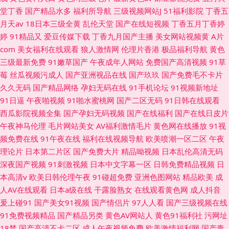
堂丁香
国产精品水多
福利所导航
三级视频网站J
51福利影院
丁香五
月天av
18日本三级全黄
乱伦天堂
国产在线短视频
丁香五月丁香婷
婷
91精品又
爱豆传媒下载
丁香九月国产主播
美女网站视频黄
A片
com
美女福利在线观看
狼人激情网
伦理片香港
极品福利导航
黄色
三级最新免费
91嫩草国产
午夜成年人网站
免费国产高清视频
91草
莓
丝瓜视频污成人
国产亚洲视品在线
国产玖玖
国产免费毛不卡片
久久无码
国产精品网络
孕妇无码在线
91手机论坛
91视频新地址
91日逼
午夜啪视频
91啪水蜜桃网
国产二区无码
91日韩在线观看
西瓜影院视频全集
国产孕妇无码视频
国产在线福利
国产在线日皮片
午夜神马伦理
毛片网站美女
AV福利激情毛片
黄色网在线播放
91视
频免费在线
91午夜在线
福利在线视频导航
欧美喷潮一区二区
午夜
理论片
日本第二片区
国产免费大片
精品呦视频
日本乱伦高清无码
深夜国产视频
91刺激视频
日本中文字幕一区
日韩免费精品视频
日
本高清v
欧美日韩伦理午夜
91碰超免费
亚洲色图网站
精品欧美
成
人AV在线观看
日本a级在线
干露脸熟女
在线观看黄色网
成人抖音
爰上碰91
国产美女91视频
国产情侣片
97人人看
国产三级视频在线
91免费视频精品
国产精品另类
黄色AV网站人
黄色91福利社
污网址
18禁
国产高清不卡二区
成人午夜视频免费
欧美激情福利网
国产青