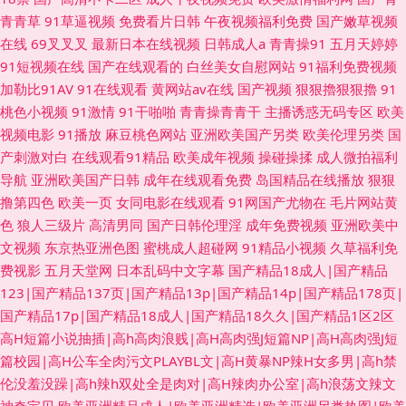
青青草
91草逼视频
免费看片日韩
午夜视频福利免费
国产嫩草视频
在线
69叉叉叉
最新日本在线视频
日韩成人a
青青操91
五月天婷婷
91短视频在线
国产在线观看的
白丝美女自慰网站
91福利免费视频
加勒比91AV
91在线观看
黄网站av在线
国产视频
狠狠擼狠狠擼
91
桃色小视频
91激情
91干啪啪
青青操青青干
主播诱惑无码专区
欧美
视频电影
91播放
麻豆桃色网站
亚洲欧美国产另类
欧美伦理另类
国
产刺激对白
在线观看91精品
欧美成年视频
操碰操揉
成人微拍福利
导航
亚洲欧美国产日韩
成年在线观看免费
岛国精品在线播放
狠狠
撸第四色
欧美一页
女同电影在线观看
91网国产尤物在
毛片网站黄
色
狼人三级片
高清男同
国产日韩伦理淫
成年免费视频
亚洲欧美中
文视频
东京热亚洲色图
蜜桃成人超碰网
91精品小视频
久草福利免
费视影
五月天堂网
日本乱码中文字幕
国产精品18成人|国产精品
123|国产精品137页|国产精品13p|国产精品14p|国产精品178页|
国产精品17p|国产精品18成人|国产精品18久久|国产精品1区2区
高H短篇小说抽插|高h高肉浪贱|高H高肉强J短篇NP|高H高肉强J短
篇校园|高H公车全肉污文PLAYBL文|高H黄暴NP辣H女多男|高h禁
伦没羞没躁|高h辣h双处全是肉对|高H辣肉办公室|高h浪荡文辣文