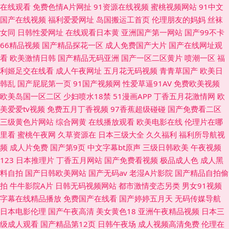
在线观看
免费色情A片网扯
91资源在线视频
蜜桃视频网站
91中文
国产在线视频
福利爱爱网址
岛国搬运工首页
伦理朋友的妈妈
丝袜
女同
日韩性爱网址
在线观看日本黄
亚洲国产第一网站
国产99不卡
66精品视频
国产精品探花一区
成人免费国产大片
国产在线网址观
看
欧美激情日韩
国产精品无码亚洲
国产一区二区黄片
喷潮一区
福
利姬足交在线看
成人午夜网址
五月花无码视频
青青草国产
欧美日
韩乱
国产屁屁第一页
91国产视频网
性爱草逼91AV
免费欧美视频
欧美岛国一区二区
少妇喷水18禁
51漫画APP
丁香五月花激情网
欧
美爱爱tv视频
免费五月丁香视频
97香蕉超级碰碰
国产免费看二区
三级黄色片网站
综合网黄
在线播放观看
欧美电影在线
伦理片在哪
里看
蜜桃午夜网
久草资源在
日本三级大全
久久福利
福利所导航视
频
成人片免费
国产第9页
中文字幕bt原声
三级日韩欧美
午夜视频
123
日本推理片
丁香五月网站
国产免费看视频
极品成人色
成人黑
料自拍
国产日韩欧美网站
国产无码av
老湿A片影院
国产精品自拍偷
拍
牛牛影院A片
日韩无码视频网站
都市激情变态另类
男女91视频
字幕在线精品播放
免费国产在线看
国产婷婷五月天
无码传媒导航
日本电影伦理
国产午夜高清
美女黄色18
亚洲午夜精品视频
日本三
级成人观看
国产精品第12页
日韩午夜场
成人视频高清免费
伦理在